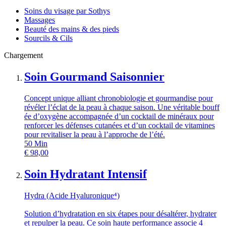
Soins du visage par Sothys
Massages
Beauté des mains & des pieds
Sourcils & Cils
Chargement
Soin Gourmand Saisonnier
Concept unique alliant chronobiologie et gourmandise pour
révéler l’éclat de la peau à chaque saison. Une véritable bouff
ée d’oxygène accompagnée d’un cocktail de minéraux pour
renforcer les défenses cutanées et d’un cocktail de vitamines
pour revitaliser la peau à l’approche de l’été.
50
Min
€
98,00
Soin Hydratant Intensif
Hydra (Acide Hyaluronique⁴)
Solution d’hydratation en six étapes pour désaltérer, hydrater
et repulper la peau. Ce soin haute performance associe 4