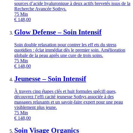
sources d’acide hyaluronique à deux actifs brevetés issus de la
Recherche Avancée Sothys.
75
Min
€
148,00
Glow Defense – Soin Intensif
Soin double relaxation pour contrer les eff ets du stress
quotidien : éclat immédiat dès le premier soin. Amélioration
globale de la peau après une cure de trois soins.
75
Min
€
148,00
Jeunesse – Soin Intensif
À travers cinq étapes clés et huit formules spécifi ques,
découvrez l’effi cacité jeunesse Sothys associée à des
massages relaxants et un savoir-faire expert pour une peau
visiblement plus jeune.
75
Min
€
148,00
Soin Visage Organics