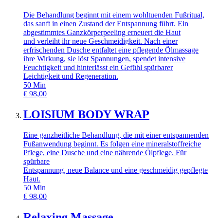
Die Behandlung beginnt mit einem wohltuenden Fußritual,
das sanft in einen Zustand der Entspannung führt. Ein
abgestimmtes Ganzkörperpeeling erneuert die Haut
und verleiht ihr neue Geschmeidigkeit. Nach einer
erfrischenden Dusche entfaltet eine pflegende Ölmassage
ihre Wirkung, sie löst Spannungen, spendet intensive
Feuchtigkeit und hinterlässt ein Gefühl spürbarer
Leichtigkeit und Regeneration.
50
Min
€
98,00
LOISIUM BODY WRAP
Eine ganzheitliche Behandlung, die mit einer entspannenden
Fußanwendung beginnt. Es folgen eine mineralstoffreiche
Pflege, eine Dusche und eine nährende Ölpflege. Für
spürbare
Entspannung, neue Balance und eine geschmeidig gepflegte
Haut.
50
Min
€
98,00
Relaxing Massage