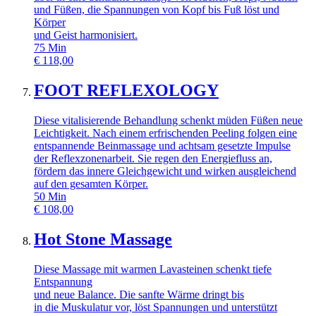
und Füßen, die Spannungen von Kopf bis Fuß löst und
Körper
und Geist harmonisiert.
75
Min
€
118,00
FOOT REFLEXOLOGY
Diese vitalisierende Behandlung schenkt müden Füßen neue
Leichtigkeit. Nach einem erfrischenden Peeling folgen eine
entspannende Beinmassage und achtsam gesetzte Impulse
der Reflexzonenarbeit. Sie regen den Energiefluss an,
fördern das innere Gleichgewicht und wirken ausgleichend
auf den gesamten Körper.
50
Min
€
108,00
Hot Stone Massage
Diese Massage mit warmen Lavasteinen schenkt tiefe
Entspannung
und neue Balance. Die sanfte Wärme dringt bis
in die Muskulatur vor, löst Spannungen und unterstützt