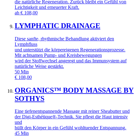
die natürliche Regeneration. Zurück bleibt ein Gefühl von
Leichtigkeit und erneuerter Kraft.
ab
€
108,00
LYMPHATIC DRAINAGE
Diese sanfte, rhythmische Behandlung aktiviert den
Lymphfluss
und unterstützt die körpereigenen Regenerationsprozesse.
Mit achtsamen Pump- und Kreisbewegungen
wird der Stoffwechsel angeregt und das Immunsystem auf
natürliche Weise gestärkt.
50
Min
€
108,00
ORGANICS™ BODY MASSAGE BY
SOTHYS
Eine tiefenentspannende Massage mit reiner Sheabutter und
der Digi-Esthétique®-Technik. Sie pflegt die Haut intensiv
und
hüllt den Körper in ein Gefühl wohltuender Entspannung.
45
Min