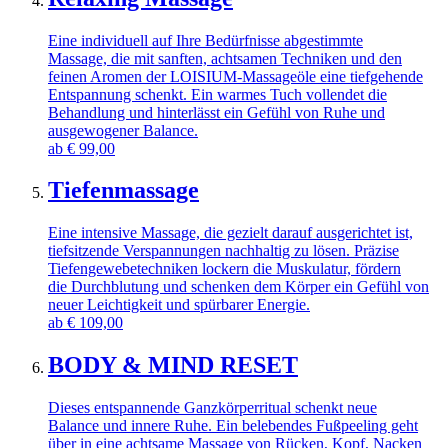
Eine individuell auf Ihre Bedürfnisse abgestimmte
Massage, die mit sanften, achtsamen Techniken und den
feinen Aromen der LOISIUM-Massageöle eine tiefgehende
Entspannung schenkt. Ein warmes Tuch vollendet die
Behandlung und hinterlässt ein Gefühl von Ruhe und
ausgewogener Balance.
ab
€
99,00
Tiefenmassage
Eine intensive Massage, die gezielt darauf ausgerichtet ist,
tiefsitzende Verspannungen nachhaltig zu lösen. Präzise
Tiefengewebetechniken lockern die Muskulatur, fördern
die Durchblutung und schenken dem Körper ein Gefühl von
neuer Leichtigkeit und spürbarer Energie.
ab
€
109,00
BODY & MIND RESET
Dieses entspannende Ganzkörperritual schenkt neue
Balance und innere Ruhe. Ein belebendes Fußpeeling geht
über in eine achtsame Massage von Rücken, Kopf, Nacken