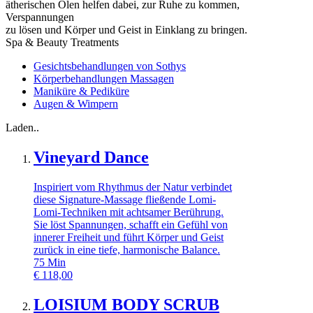
ätherischen Ölen helfen dabei, zur Ruhe zu kommen,
Verspannungen
zu lösen und Körper und Geist in Einklang zu bringen.
Spa & Beauty Treatments
Gesichtsbehandlungen von Sothys
Körperbehandlungen Massagen
Maniküre & Pediküre
Augen & Wimpern
Laden..
Vineyard Dance
Inspiriert vom Rhythmus der Natur verbindet
diese Signature-Massage fließende Lomi-
Lomi-Techniken mit achtsamer Berührung.
Sie löst Spannungen, schafft ein Gefühl von
innerer Freiheit und führt Körper und Geist
zurück in eine tiefe, harmonische Balance.
75
Min
€
118,00
LOISIUM BODY SCRUB